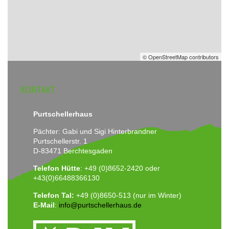
© OpenStreetMap contributors
KONTAKT
Purtschellerhaus
Pächter: Gabi und Sigi Hinterbrandner
Purtschellerstr. 1
D-83471 Berchtesgaden
Telefon Hütte
: +49 (0)8652-2420 oder
+43(0)66488366130
Telefon Tal:
+49 (0)8650-513 (nur im Winter)
E-Mail
:
info@purtschellerhaus.de